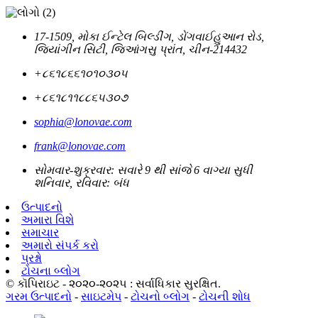
17-1509, મોકા ઈન્ટેલ બિલ્ડીંગ, ડોંગવાઈહુઆન રોડ,
જિયાંગીન સિટી, જિઆંગસુ પ્રાંત, ચીન-214432
+૮૬૧૮૬૬૧૦૧૦૩૦૫
+૮૬૧૮૧૧૮૮૬૫૩૦૭
sophia@lonovae.com
frank@lonovae.com
સોમવાર-શુક્રવાર: સવારે 9 થી સાંજે 6 વાગ્યા સુધી
શનિવાર, રવિવાર: બંધ
ઉત્પાદનો
અમારા વિશે
સમાચાર
અમારો સંપર્ક કરો
પ્રશ્નો
ટોચના બ્લોગ
© કૉપિરાઇટ - ૨૦૨૦-૨૦૨૫ : સર્વાધિકાર સુરક્ષિત.
ગરમ ઉત્પાદનો
-
સાઇટમેપ
-
ટોચનો બ્લોગ
-
ટોચની શોધ