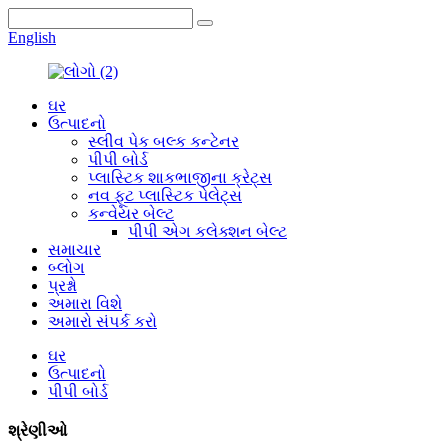
English
ઘર
ઉત્પાદનો
સ્લીવ પેક બલ્ક કન્ટેનર
પીપી બોર્ડ
પ્લાસ્ટિક શાકભાજીના ક્રેટ્સ
નવ ફૂટ પ્લાસ્ટિક પેલેટ્સ
કન્વેયર બેલ્ટ
પીપી એગ કલેક્શન બેલ્ટ
સમાચાર
બ્લોગ
પ્રશ્નો
અમારા વિશે
અમારો સંપર્ક કરો
ઘર
ઉત્પાદનો
પીપી બોર્ડ
શ્રેણીઓ