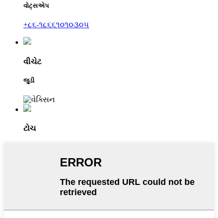
વોટ્સએપ
+૮૬-૧૮૬૬૧૦૧૦૩૦૫
વીચેટ
જુડી
ટોચ