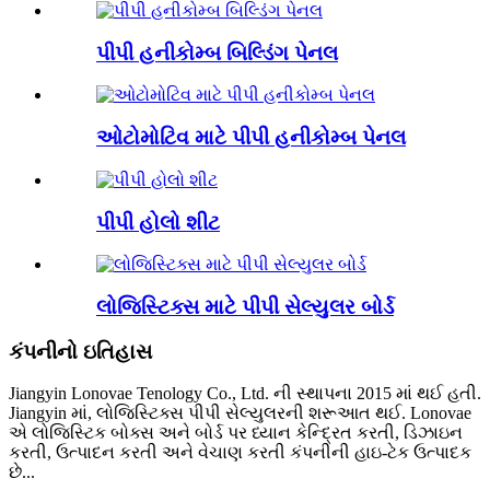
પીપી હનીકોમ્બ બિલ્ડિંગ પેનલ
ઓટોમોટિવ માટે પીપી હનીકોમ્બ પેનલ
પીપી હોલો શીટ
લોજિસ્ટિક્સ માટે પીપી સેલ્યુલર બોર્ડ
કંપનીનો ઇતિહાસ
Jiangyin Lonovae Tenology Co., Ltd. ની સ્થાપના 2015 માં થઈ હતી.
Jiangyin માં, લોજિસ્ટિક્સ પીપી સેલ્યુલરની શરૂઆત થઈ. Lonovae
એ લોજિસ્ટિક બોક્સ અને બોર્ડ પર ધ્યાન કેન્દ્રિત કરતી, ડિઝાઇન
કરતી, ઉત્પાદન કરતી અને વેચાણ કરતી કંપનીની હાઇ-ટેક ઉત્પાદક
છે...