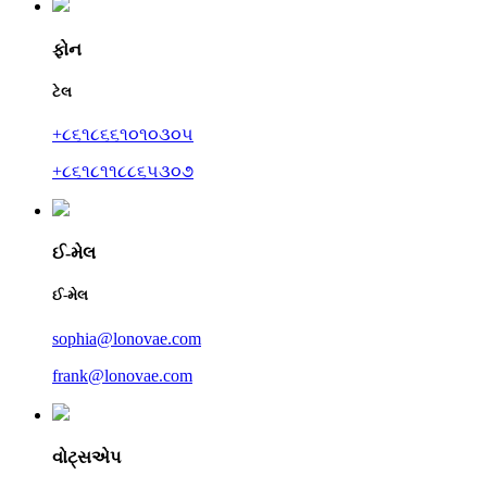
ફોન
ટેલ
+૮૬૧૮૬૬૧૦૧૦૩૦૫
+૮૬૧૮૧૧૮૮૬૫૩૦૭
ઈ-મેલ
ઈ-મેલ
sophia@lonovae.com
frank@lonovae.com
વોટ્સએપ