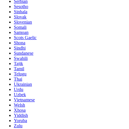
Serbian
Sesotho
Sinhala
Slovak
Slovenian
Somali
Samoan
Scots Gaelic
Shona
Sindhi
Sundanese
Swahili
Tajik
Tamil
Telugu
Thai
Ukrainian
Urdu
Uzbek
Vietnamese
Welsh
Xhosa
Yiddish
Yoruba
Zulu