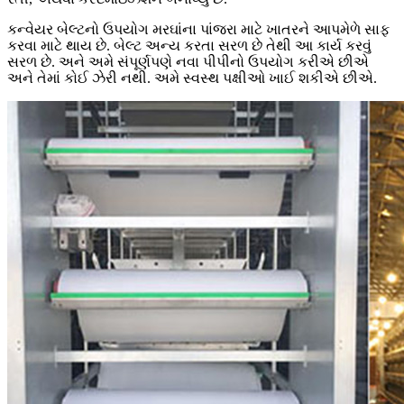
કન્વેયર બેલ્ટનો ઉપયોગ મરઘાંના પાંજરા માટે ખાતરને આપમેળે સાફ
કરવા માટે થાય છે. બેલ્ટ અન્ય કરતા સરળ છે તેથી આ કાર્ય કરવું
સરળ છે. અને અમે સંપૂર્ણપણે નવા પીપીનો ઉપયોગ કરીએ છીએ
અને તેમાં કોઈ ઝેરી નથી. અમે સ્વસ્થ પક્ષીઓ ખાઈ શકીએ છીએ.