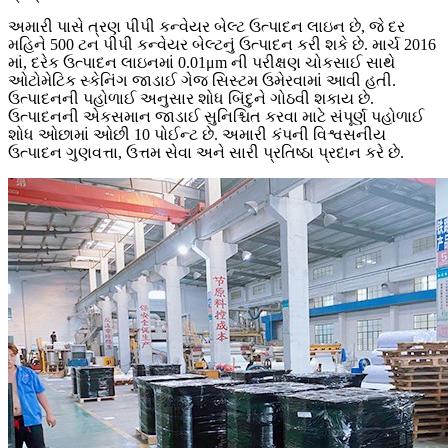
અમારી પાસે ત્રણ પીપી કન્વેયર બેલ્ટ ઉત્પાદન લાઇન છે, જે દર
મહિને 500 ટન પીપી કન્વેયર બેલ્ટનું ઉત્પાદન કરી શકે છે. માર્ચ 2016
માં, દરેક ઉત્પાદન લાઇનમાં 0.01μm ની પરીક્ષણ ચોકસાઈ સાથે
ઓટોમેટિક સ્કેનિંગ જાડાઈ ગેજ સિસ્ટમ ઉમેરવામાં આવી હતી.
ઉત્પાદનની પહોળાઈ અનુસાર શોધ બિંદુને ગોઠવી શકાય છે.
ઉત્પાદનની એકસમાન જાડાઈ સુનિશ્ચિત કરવા માટે સંપૂર્ણ પહોળાઈ
શોધ ઓછામાં ઓછી 10 પોઈન્ટ છે. અમારી કંપની વિશ્વસનીય
ઉત્પાદન ગુણવત્તા, ઉત્તમ સેવા અને સારી પ્રતિષ્ઠા પ્રદાન કરે છે.