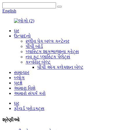
English
ઘર
ઉત્પાદનો
સ્લીવ પેક બલ્ક કન્ટેનર
પીપી બોર્ડ
પ્લાસ્ટિક શાકભાજીના ક્રેટ્સ
નવ ફૂટ પ્લાસ્ટિક પેલેટ્સ
કન્વેયર બેલ્ટ
પીપી એગ કલેક્શન બેલ્ટ
સમાચાર
બ્લોગ
પ્રશ્નો
અમારા વિશે
અમારો સંપર્ક કરો
ઘર
ફીચર્ડ પ્રોડક્ટ્સ
શ્રેણીઓ