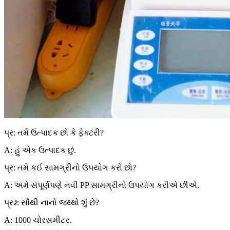
પ્ર: તમે ઉત્પાદક છો કે ફેક્ટરી?
A: હું એક ઉત્પાદક છું.
પ્ર: તમે કઈ સામગ્રીનો ઉપયોગ કરો છો?
A: અમે સંપૂર્ણપણે નવી PP સામગ્રીનો ઉપયોગ કરીએ છીએ.
પ્રશ્ન: સૌથી નાનો જથ્થો શું છે?
A: 1000 ચોરસમીટર.