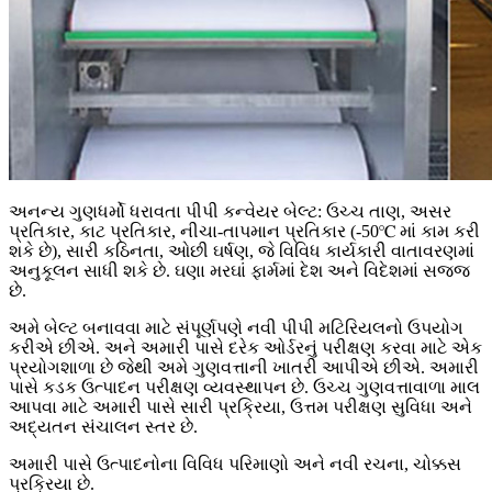
અનન્ય ગુણધર્મો ધરાવતા પીપી કન્વેયર બેલ્ટ: ઉચ્ચ તાણ, અસર
પ્રતિકાર, કાટ પ્રતિકાર, નીચા-તાપમાન પ્રતિકાર (-50℃ માં કામ કરી
શકે છે), સારી કઠિનતા, ઓછી ઘર્ષણ, જે વિવિધ કાર્યકારી વાતાવરણમાં
અનુકૂલન સાધી શકે છે. ઘણા મરઘાં ફાર્મમાં દેશ અને વિદેશમાં સજ્જ
છે.
અમે બેલ્ટ બનાવવા માટે સંપૂર્ણપણે નવી પીપી મટિરિયલનો ઉપયોગ
કરીએ છીએ. અને અમારી પાસે દરેક ઓર્ડરનું પરીક્ષણ કરવા માટે એક
પ્રયોગશાળા છે જેથી અમે ગુણવત્તાની ખાતરી આપીએ છીએ. અમારી
પાસે કડક ઉત્પાદન પરીક્ષણ વ્યવસ્થાપન છે. ઉચ્ચ ગુણવત્તાવાળા માલ
આપવા માટે અમારી પાસે સારી પ્રક્રિયા, ઉત્તમ પરીક્ષણ સુવિધા અને
અદ્યતન સંચાલન સ્તર છે.
અમારી પાસે ઉત્પાદનોના વિવિધ પરિમાણો અને નવી રચના, ચોક્કસ
પ્રક્રિયા છે.