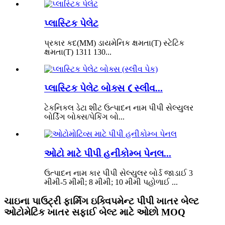
પ્લાસ્ટિક પેલેટ
પ્રકાર કદ(MM) ડાયમેનિક ક્ષમતા(T) સ્ટેટિક
ક્ષમતા(T) 1311 130...
પ્લાસ્ટિક પેલેટ બોક્સ（સ્લીવ...
ટેકનિકલ ડેટા શીટ ઉત્પાદન નામ પીપી સેલ્યુલર
બોર્ડિંગ બોક્સ/પેકિંગ બો...
ઓટો માટે પીપી હનીકોમ્બ પેનલ...
ઉત્પાદન નામ કાર પીપી સેલ્યુલર બોર્ડ જાડાઈ 3
મીમી-5 મીમી; 8 મીમી; 10 મીમી પહોળાઈ ...
ચાઇના પાઉટ્રી ફાર્મિંગ ઇક્વિપમેન્ટ પીપી ખાતર બેલ્ટ
ઓટોમેટિક ખાતર સફાઈ બેલ્ટ માટે ઓછો MOQ