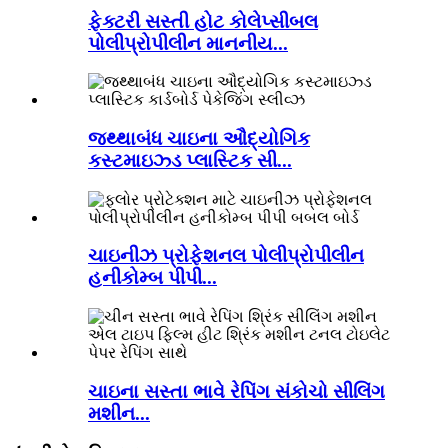
ફેક્ટરી સસ્તી હોટ કોલેપ્સીબલ
પોલીપ્રોપીલીન માનનીય...
જથ્થાબંધ ચાઇના ઔદ્યોગિક
કસ્ટમાઇઝ્ડ પ્લાસ્ટિક સી...
ચાઇનીઝ પ્રોફેશનલ પોલીપ્રોપીલીન
હનીકોમ્બ પીપી...
ચાઇના સસ્તા ભાવે રેપિંગ સંકોચો સીલિંગ
મશીન...