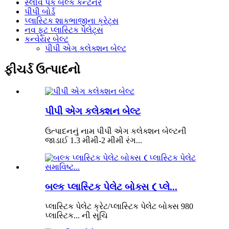
સ્લીવ પેક બલ્ક કન્ટેનર
પીપી બોર્ડ
પ્લાસ્ટિક શાકભાજીના ક્રેટ્સ
નવ ફૂટ પ્લાસ્ટિક પેલેટ્સ
કન્વેયર બેલ્ટ
પીપી એગ કલેક્શન બેલ્ટ
ફીચર્ડ ઉત્પાદનો
પીપી એગ કલેક્શન બેલ્ટ
ઉત્પાદનનું નામ પીપી એગ કલેક્શન બેલ્ટની
જાડાઈ 1.3 મીમી-2 મીમી રંગ...
બલ્ક પ્લાસ્ટિક પેલેટ બોક્સ（પ્લે...
પ્લાસ્ટિક પેલેટ ક્રેટ/પ્લાસ્ટિક પેલેટ બોક્સ 980
પ્લાસ્ટિક... ની સૂચિ