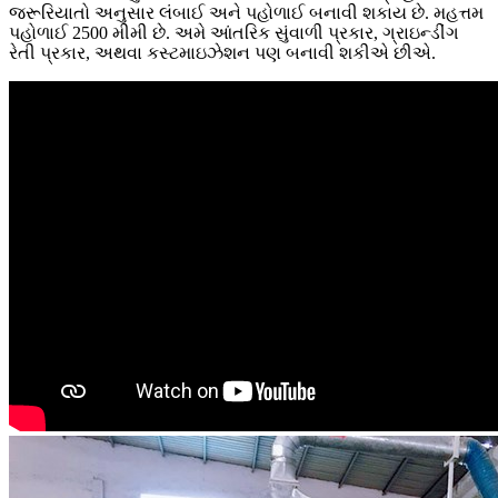
જરૂરિયાતો અનુસાર લંબાઈ અને પહોળાઈ બનાવી શકાય છે. મહત્તમ
પહોળાઈ 2500 મીમી છે. અમે આંતરિક સુંવાળી પ્રકાર, ગ્રાઇન્ડીંગ
રેતી પ્રકાર, અથવા કસ્ટમાઇઝેશન પણ બનાવી શકીએ છીએ.