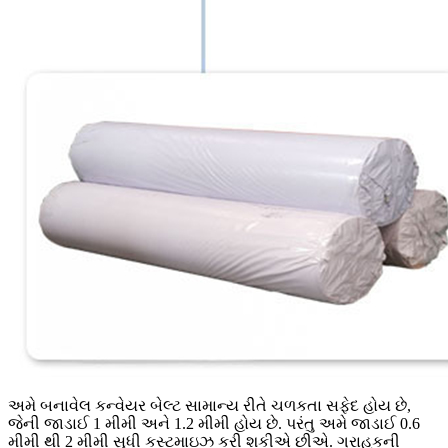
અમે બનાવેલ કન્વેયર બેલ્ટ સામાન્ય રીતે ચળકતા સફેદ હોય છે,
જેની જાડાઈ 1 મીમી અને 1.2 મીમી હોય છે. પરંતુ અમે જાડાઈ 0.6
મીમી થી 2 મીમી સુધી કસ્ટમાઇઝ કરી શકીએ છીએ. ગ્રાહકની