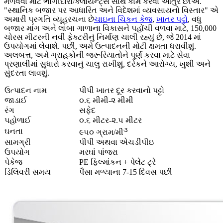
મેળવવા માટે ભાગીદારો/ક્લાયન્ટ્સ સાથે કામ કરવા આતુર છીએ.
"સ્થાનિક બજાર પર આધારિત અને વિદેશમાં વ્યવસાયનો વિસ્તાર" એ
અમારી પ્રગતિ વ્યૂહરચના છે
ચાઇના ચિકન કેજ
,
ખાતર પટ્ટો
, વધુ
બજાર માંગ અને લાંબા ગાળાના વિકાસને પહોંચી વળવા માટે, 150,000
ચોરસ મીટરની નવી ફેક્ટરીનું નિર્માણ ચાલી રહ્યું છે, જે 2014 માં
ઉપયોગમાં લેવાશે. પછી, અમે ઉત્પાદનની મોટી ક્ષમતા ધરાવીશું.
અલબત્ત, અમે ગ્રાહકોની જરૂરિયાતોને પૂર્ણ કરવા માટે સેવા
પ્રણાલીમાં સુધારો કરવાનું ચાલુ રાખીશું, દરેકને આરોગ્ય, ખુશી અને
સુંદરતા લાવશું.
ઉત્પાદન નામ
પીપી ખાતર દૂર કરવાનો પટ્ટો
જાડાઈ
૦.૬ મીમી-૨ મીમી
રંગ
સફેદ
પહોળાઈ
૦.૬ મીટર-૨.૫ મીટર
૩
ઘનતા
૯૫૦ ગ્રામ/મી
સામગ્રી
પીપી અથવા એચડીપીઇ
ઉપયોગ
મરઘાં પાંજરા
પેકેજ
PE ફિલ્માંકન + પેલેટ ટ્રે
ડિલિવરી સમય
પૈસા મળ્યાના 7-15 દિવસ પછી