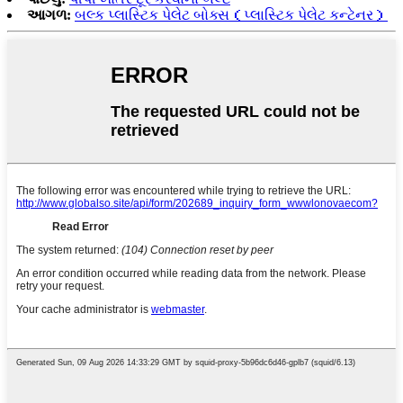
આગળ:
બલ્ક પ્લાસ્ટિક પેલેટ બોક્સ（પ્લાસ્ટિક પેલેટ કન્ટેનર）