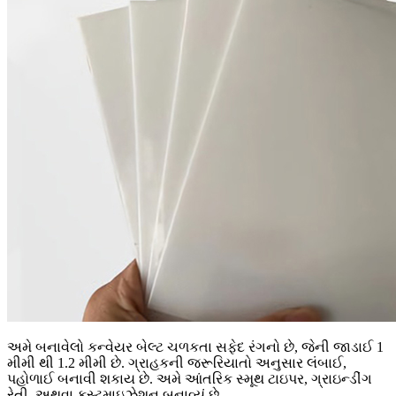
અમે બનાવેલો કન્વેયર બેલ્ટ ચળકતા સફેદ રંગનો છે, જેની જાડાઈ 1
મીમી થી 1.2 મીમી છે. ગ્રાહકની જરૂરિયાતો અનુસાર લંબાઈ,
પહોળાઈ બનાવી શકાય છે. અમે આંતરિક સ્મૂથ ટાઇપર, ગ્રાઇન્ડીંગ
રેતી, અથવા કસ્ટમાઇઝેશન બનાવ્યું છે.