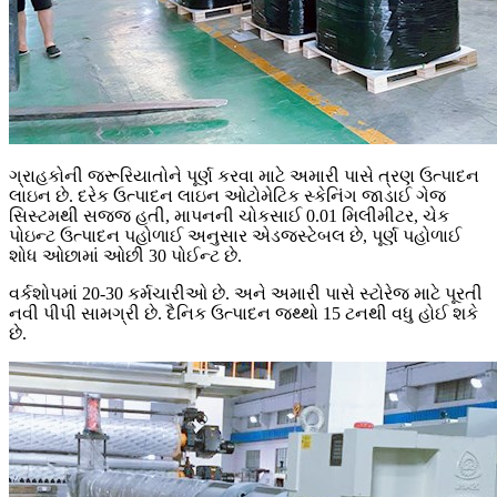
ગ્રાહકોની જરૂરિયાતોને પૂર્ણ કરવા માટે અમારી પાસે ત્રણ ઉત્પાદન
લાઇન છે. દરેક ઉત્પાદન લાઇન ઓટોમેટિક સ્કેનિંગ જાડાઈ ગેજ
સિસ્ટમથી સજ્જ હતી, માપનની ચોકસાઈ 0.01 મિલીમીટર, ચેક
પોઇન્ટ ઉત્પાદન પહોળાઈ અનુસાર એડજસ્ટેબલ છે, પૂર્ણ પહોળાઈ
શોધ ઓછામાં ઓછી 30 પોઈન્ટ છે.
વર્કશોપમાં 20-30 કર્મચારીઓ છે. અને અમારી પાસે સ્ટોરેજ માટે પૂરતી
નવી પીપી સામગ્રી છે. દૈનિક ઉત્પાદન જથ્થો 15 ટનથી વધુ હોઈ શકે
છે.