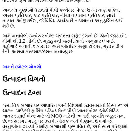
વોટરપ્રૂફિંગ સામગ્રીના ઉત્પાદનમાં નિષ્ણાત છે.
અનન્ય ગુણધર્મો ધરાવતો પીપી કન્વેયર બેલ્ટ: ઉચ્ચ તાણ શક્તિ,
અસર પ્રતિકાર, કાટ પ્રતિકાર, નીચા તાપમાન પ્રતિકાર, સારી
તાકાત, ઓછું ઘર્ષણ, જે વિવિધ કાર્યકારી તાપમાનને અનુકૂલિત થઈ
શકે છે.
અમે બનાવેલો કન્વેયર બેલ્ટ ચળકતા સફેદ રંગનો છે, જેની જાડાઈ 1
મીમી થી 1.2 મીમી છે. ગ્રાહકની જરૂરિયાતો અનુસાર લંબાઈ,
પહોળાઈ બનાવી શકાય છે. અમે આંતરિક સ્મૂથ ટાઇપર, ગ્રાઇન્ડીંગ
રેતી, અથવા કસ્ટમાઇઝેશન બનાવ્યું છે.
અમને ઇમેઇલ મોકલો
ઉત્પાદન વિગતો
ઉત્પાદન ટૅગ્સ
"સ્થાનિક બજાર પર આધારિત અને વિદેશમાં વ્યવસાયનો વિસ્તાર" એ
ચાઇના પાઉટ્રી ફાર્મિંગ ઇક્વિપમેન્ટ પીપી ખાતર બેલ્ટ ઓટોમેટિક
ખાતર સફાઈ બેલ્ટ માટે લો MOQ માટેની અમારી પ્રગતિ વ્યૂહરચના
છે, જે સમગ્ર ગ્રહ પર ઝડપી ખોરાક અને પીણાના ઉપભોગ્ય
વસ્તુઓના ઝડપી નિર્માણ બજારથી પ્રભાવિત છે, અમે સારા પરિણામો