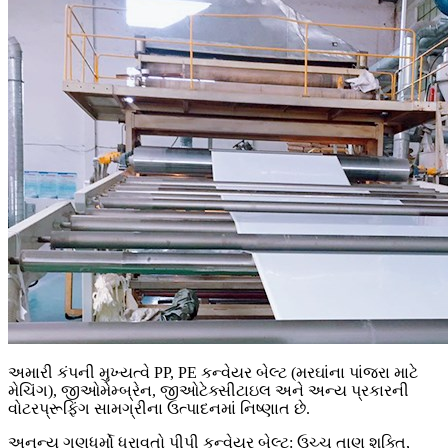
અમારી કંપની મુખ્યત્વે PP, PE કન્વેયર બેલ્ટ (મરઘાંના પાંજરા માટે
મેચિંગ), જીઓમેમ્બ્રેન, જીઓટેક્સીટાઇલ અને અન્ય પ્રકારની
વોટરપ્રૂફિંગ સામગ્રીના ઉત્પાદનમાં નિષ્ણાત છે.
અનન્ય ગુણધર્મો ધરાવતો પીપી કન્વેયર બેલ્ટ: ઉચ્ચ તાણ શક્તિ,