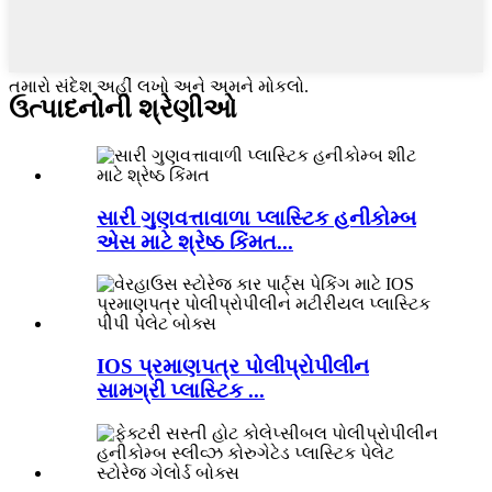
તમારો સંદેશ અહીં લખો અને અમને મોકલો.
ઉત્પાદનોની શ્રેણીઓ
સારી ગુણવત્તાવાળા પ્લાસ્ટિક હનીકોમ્બ
એસ માટે શ્રેષ્ઠ કિંમત...
IOS પ્રમાણપત્ર પોલીપ્રોપીલીન
સામગ્રી પ્લાસ્ટિક ...