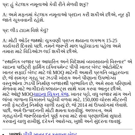
પ્ર: હું કેટલાક નમૂનાઓ કેવી રીતે મેળવી શકું?
A: અમે મફતમાં કેટલાક નમૂનાઓ પ્રદાન કરી શકીએ છીએ, નૂર ફી
જાતે ચૂકવવાની રહેશે.
પ્ર: લીડ ટાઇમ વિશે કેવું?
A: મોટી ઓર્ડર જથ્થો: ચુકવણી પ્રાપ્ત થયાના લગભગ 15-25
કાર્યકારી દિવસો પછી. તમને જરૂરી માલ પહોંચાડતા પહેલા અમે
તમારા માટે વિડિઓઝ લઈ શકીએ છીએ.
"સ્થાનિક બજાર પર આધારિત અને વિદેશમાં વ્યવસાયનો વિસ્તાર" એ
ચાઇના પાઉટ્રી ફાર્મિંગ ઇક્વિપમેન્ટ પીપી ખાતર બેલ્ટ ઓટોમેટિક
ખાતર સફાઈ બેલ્ટ માટે લો MOQ માટેની અમારી પ્રગતિ વ્યૂહરચના
છે, જે સમગ્ર ગ્રહ પર ઝડપી ખોરાક અને પીણાના ઉપભોગ્ય
વસ્તુઓના ઝડપી નિર્માણ બજારથી પ્રભાવિત છે, અમે સારા પરિણામો
મેળવવા માટે ભાગીદારો/ક્લાયન્ટ્સ સાથે કામ કરવા આતુર છીએ.
માટે ઓછું MOQ
ચાઇના ચિકન કેજ
, ખાતર પટ્ટો, વધુ બજાર માંગ અને
લાંબા ગાળાના વિકાસને પહોંચી વળવા માટે, 150,000 ચોરસ મીટરની
નવી ફેક્ટરીનું નિર્માણ ચાલી રહ્યું છે, જે 2014 માં ઉપયોગમાં લેવાશે.
પછી, અમે ઉત્પાદનની મોટી ક્ષમતા ધરાવીશું. અલબત્ત, અમે
ગ્રાહકોની જરૂરિયાતોને પૂર્ણ કરવા માટે સેવા પ્રણાલીમાં સુધારો
કરવાનું ચાલુ રાખીશું, દરેકને આરોગ્ય, ખુશી અને સુંદરતા લાવશું.
પાછલું:
પીપી ખાતર દૂર કરવાના બેલ્ટ