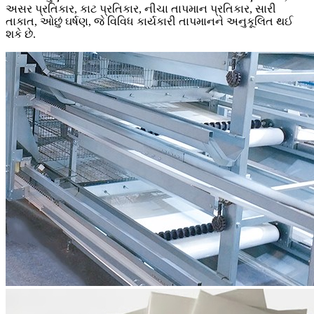
અસર પ્રતિકાર, કાટ પ્રતિકાર, નીચા તાપમાન પ્રતિકાર, સારી
તાકાત, ઓછું ઘર્ષણ, જે વિવિધ કાર્યકારી તાપમાનને અનુકૂલિત થઈ
શકે છે.