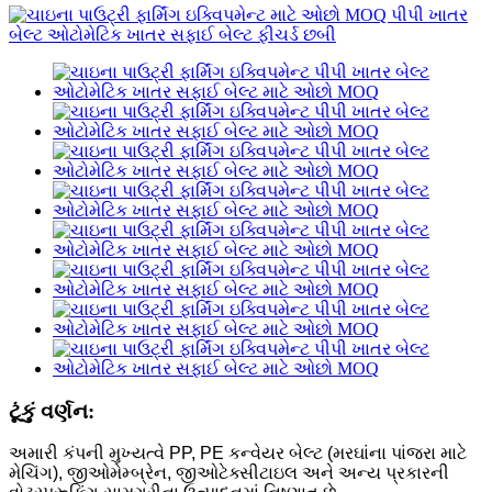
ટૂંકું વર્ણન:
અમારી કંપની મુખ્યત્વે PP, PE કન્વેયર બેલ્ટ (મરઘાંના પાંજરા માટે
મેચિંગ), જીઓમેમ્બ્રેન, જીઓટેક્સીટાઇલ અને અન્ય પ્રકારની