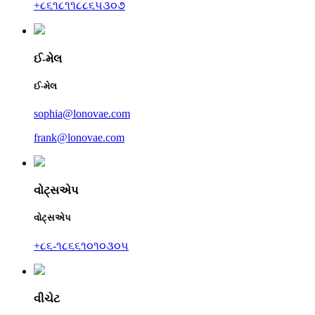
+૮૬૧૮૧૧૮૮૬૫૩૦૭
ઈ-મેલ
ઈ-મેલ
sophia@lonovae.com
frank@lonovae.com
વોટ્સએપ
વોટ્સએપ
+૮૬-૧૮૬૬૧૦૧૦૩૦૫
વીચેટ