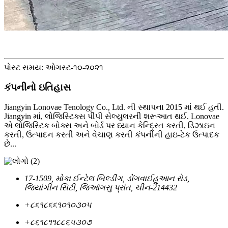
પોસ્ટ સમય: ઓગસ્ટ-૧૦-૨૦૨૧
કંપનીનો ઇતિહાસ
Jiangyin Lonovae Tenology Co., Ltd. ની સ્થાપના 2015 માં થઈ હતી.
Jiangyin માં, લોજિસ્ટિક્સ પીપી સેલ્યુલરની શરૂઆત થઈ. Lonovae
એ લોજિસ્ટિક બોક્સ અને બોર્ડ પર ધ્યાન કેન્દ્રિત કરતી, ડિઝાઇન
કરતી, ઉત્પાદન કરતી અને વેચાણ કરતી કંપનીની હાઇ-ટેક ઉત્પાદક
છે...
17-1509, મોકા ઈન્ટેલ બિલ્ડીંગ, ડોંગવાઈહુઆન રોડ,
જિયાંગીન સિટી, જિઆંગસુ પ્રાંત, ચીન-214432
+૮૬૧૮૬૬૧૦૧૦૩૦૫
+૮૬૧૮૧૧૮૮૬૫૩૦૭