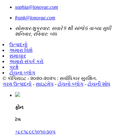
sophia@lonovae.com
frank@lonovae.com
સોમવાર-શુક્રવાર: સવારે 9 થી સાંજે 6 વાગ્યા સુધી
શનિવાર, રવિવાર: બંધ
ઉત્પાદનો
અમારા વિશે
સમાચાર
અમારો સંપર્ક કરો
પ્રશ્નો
ટોચના બ્લોગ
© કૉપિરાઇટ - ૨૦૨૦-૨૦૨૫ : સર્વાધિકાર સુરક્ષિત.
ગરમ ઉત્પાદનો
-
સાઇટમેપ
-
ટોચનો બ્લોગ
-
ટોચની શોધ
ફોન
ટેલ
+૮૬૧૮૬૬૧૦૧૦૩૦૫