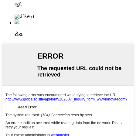
જુડી
ટોચ