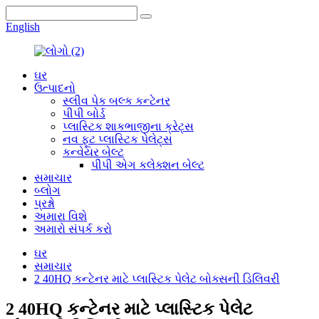
English
ઘર
ઉત્પાદનો
સ્લીવ પેક બલ્ક કન્ટેનર
પીપી બોર્ડ
પ્લાસ્ટિક શાકભાજીના ક્રેટ્સ
નવ ફૂટ પ્લાસ્ટિક પેલેટ્સ
કન્વેયર બેલ્ટ
પીપી એગ કલેક્શન બેલ્ટ
સમાચાર
બ્લોગ
પ્રશ્નો
અમારા વિશે
અમારો સંપર્ક કરો
ઘર
સમાચાર
2 40HQ કન્ટેનર માટે પ્લાસ્ટિક પેલેટ બોક્સની ડિલિવરી
2 40HQ કન્ટેનર માટે પ્લાસ્ટિક પેલેટ