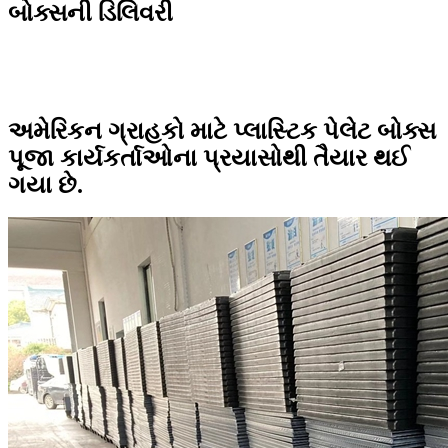
બોક્સની ડિલિવરી
અમેરિકન ગ્રાહકો માટે પ્લાસ્ટિક પેલેટ બોક્સ
પૂજા કાર્યકર્તાઓના પ્રયાસોથી તૈયાર થઈ
ગયા છે.