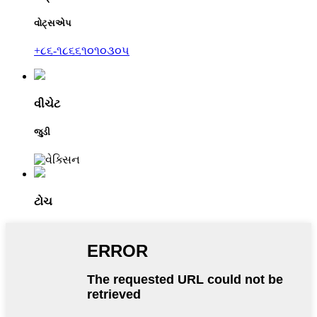
વોટ્સએપ
+૮૬-૧૮૬૬૧૦૧૦૩૦૫
વીચેટ
જુડી
ટોચ