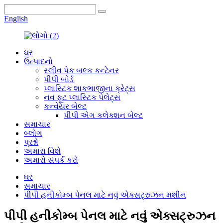
English
ઘર
ઉત્પાદનો
સ્લીવ પેક બલ્ક કન્ટેનર
પીપી બોર્ડ
પ્લાસ્ટિક શાકભાજીના ક્રેટ્સ
નવ ફૂટ પ્લાસ્ટિક પેલેટ્સ
કન્વેયર બેલ્ટ
પીપી એગ કલેક્શન બેલ્ટ
સમાચાર
બ્લોગ
પ્રશ્નો
અમારા વિશે
અમારો સંપર્ક કરો
ઘર
સમાચાર
પીપી હનીકોમ્બ પેનલ માટે નવું એક્સટ્રુઝન મશીન
પીપી હનીકોમ્બ પેનલ માટે નવું એક્સટ્રુઝન