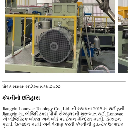
પોસ્ટ સમય: સપ્ટેમ્બર-૧૪-૨૦૨૨
કંપનીનો ઇતિહાસ
Jiangyin Lonovae Tenology Co., Ltd. ની સ્થાપના 2015 માં થઈ હતી.
Jiangyin માં, લોજિસ્ટિક્સ પીપી સેલ્યુલરની શરૂઆત થઈ. Lonovae
એ લોજિસ્ટિક બોક્સ અને બોર્ડ પર ધ્યાન કેન્દ્રિત કરતી, ડિઝાઇન
કરતી, ઉત્પાદન કરતી અને વેચાણ કરતી કંપનીની હાઇ-ટેક ઉત્પાદક