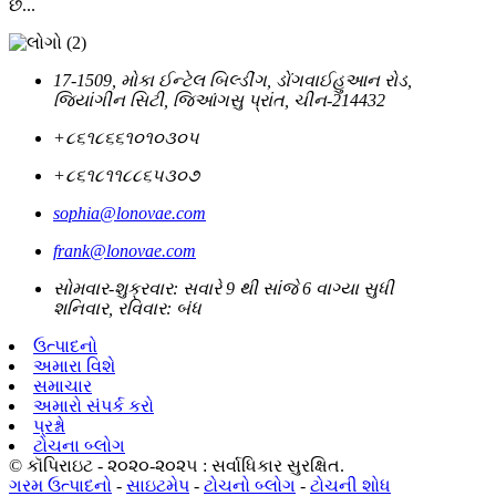
છે...
17-1509, મોકા ઈન્ટેલ બિલ્ડીંગ, ડોંગવાઈહુઆન રોડ,
જિયાંગીન સિટી, જિઆંગસુ પ્રાંત, ચીન-214432
+૮૬૧૮૬૬૧૦૧૦૩૦૫
+૮૬૧૮૧૧૮૮૬૫૩૦૭
sophia@lonovae.com
frank@lonovae.com
સોમવાર-શુક્રવાર: સવારે 9 થી સાંજે 6 વાગ્યા સુધી
શનિવાર, રવિવાર: બંધ
ઉત્પાદનો
અમારા વિશે
સમાચાર
અમારો સંપર્ક કરો
પ્રશ્નો
ટોચના બ્લોગ
© કૉપિરાઇટ - ૨૦૨૦-૨૦૨૫ : સર્વાધિકાર સુરક્ષિત.
ગરમ ઉત્પાદનો
-
સાઇટમેપ
-
ટોચનો બ્લોગ
-
ટોચની શોધ