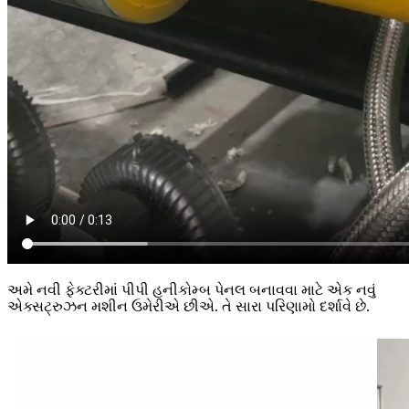
અમે નવી ફેક્ટરીમાં પીપી હનીકોમ્બ પેનલ બનાવવા માટે એક નવું
એક્સટ્રુઝન મશીન ઉમેરીએ છીએ. તે સારા પરિણામો દર્શાવે છે.