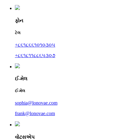
ફોન
ટેલ
+૮૬૧૮૬૬૧૦૧૦૩૦૫
+૮૬૧૮૧૧૮૮૬૫૩૦૭
ઈ-મેલ
ઈ-મેલ
sophia@lonovae.com
frank@lonovae.com
વોટ્સએપ