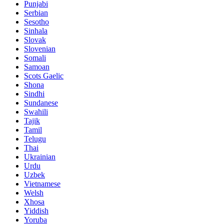
Punjabi
Serbian
Sesotho
Sinhala
Slovak
Slovenian
Somali
Samoan
Scots Gaelic
Shona
Sindhi
Sundanese
Swahili
Tajik
Tamil
Telugu
Thai
Ukrainian
Urdu
Uzbek
Vietnamese
Welsh
Xhosa
Yiddish
Yoruba