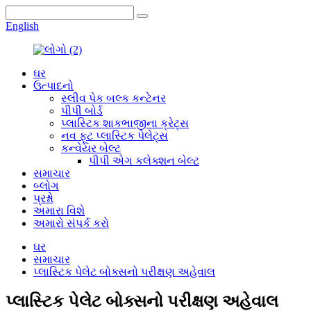
English
ઘર
ઉત્પાદનો
સ્લીવ પેક બલ્ક કન્ટેનર
પીપી બોર્ડ
પ્લાસ્ટિક શાકભાજીના ક્રેટ્સ
નવ ફૂટ પ્લાસ્ટિક પેલેટ્સ
કન્વેયર બેલ્ટ
પીપી એગ કલેક્શન બેલ્ટ
સમાચાર
બ્લોગ
પ્રશ્નો
અમારા વિશે
અમારો સંપર્ક કરો
ઘર
સમાચાર
પ્લાસ્ટિક પેલેટ બોક્સનો પરીક્ષણ અહેવાલ
પ્લાસ્ટિક પેલેટ બોક્સનો પરીક્ષણ અહેવાલ