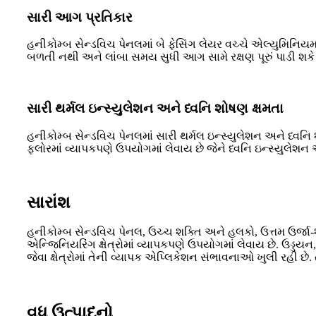
સારી આગ પ્રતિકાર
હનીકોમ્બ સેન્ડવિચ પેનલમાં બે ફેસિંગ લેયર વચ્ચે એલ્યુમિ
બળતી નથી અને લાંબા સમય સુધી આગ સામે રક્ષણ પૂરું પાડી શકે છ
સારી થર્મલ ઇન્સ્યુલેશન અને ધ્વનિ શોષણ ક્ષમતા
હનીકોમ્બ સેન્ડવિચ પેનલમાં સારી થર્મલ ઇન્સ્યુલેશન અને ધ્વનિ 
ફ્લોરમાં વ્યાપકપણે ઉપયોગમાં લેવાય છે જેને ધ્વનિ ઇન્સ્યુલેશ
સારાંશ
હનીકોમ્બ સેન્ડવિચ પેનલ, ઉચ્ચ શક્તિ અને હલકો, ઉત્તમ ઉર્જા-
એન્જિનિયરિંગ ક્ષેત્રોમાં વ્યાપકપણે ઉપયોગમાં લેવાય છે. ઉડ્
જેવા ક્ષેત્રોમાં તેની વ્યાપક એપ્લિકેશન સંભાવનાઓ ખુલી રહી છે.
વધુ ઉત્પાદનો