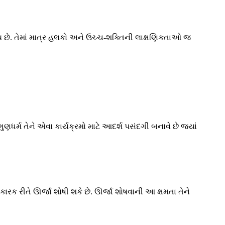
ાય છે. તેમાં માત્ર હલકો અને ઉચ્ચ-શક્તિની લાક્ષણિકતાઓ જ
ુણધર્મ તેને એવા કાર્યક્રમો માટે આદર્શ પસંદગી બનાવે છે જ્યાં
રક રીતે ઊર્જા શોષી શકે છે. ઊર્જા શોષવાની આ ક્ષમતા તેને