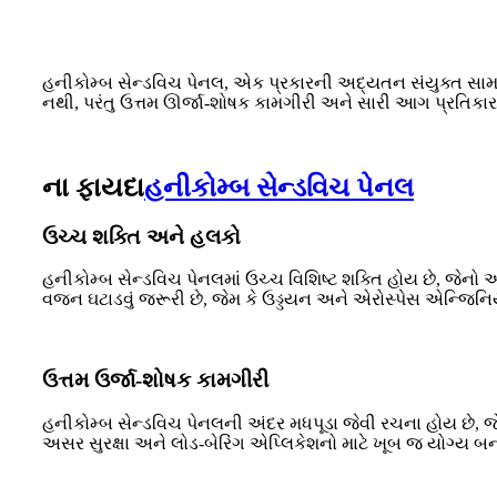
હનીકોમ્બ સેન્ડવિચ પેનલ, એક પ્રકારની અદ્યતન સંયુક્ત સામગ્ર
નથી, પરંતુ ઉત્તમ ઊર્જા-શોષક કામગીરી અને સારી આગ પ્રતિકાર
ના ફાયદા
હનીકોમ્બ સેન્ડવિચ પેનલ
ઉચ્ચ શક્તિ અને હલકો
હનીકોમ્બ સેન્ડવિચ પેનલમાં ઉચ્ચ વિશિષ્ટ શક્તિ હોય છે, જેનો અર
વજન ઘટાડવું જરૂરી છે, જેમ કે ઉડ્ડયન અને એરોસ્પેસ એન્જિનિય
ઉત્તમ ઉર્જા-શોષક કામગીરી
હનીકોમ્બ સેન્ડવિચ પેનલની અંદર મધપૂડા જેવી રચના હોય છે, જે 
અસર સુરક્ષા અને લોડ-બેરિંગ એપ્લિકેશનો માટે ખૂબ જ યોગ્ય બના