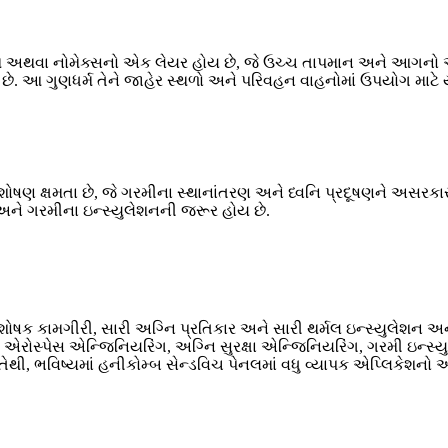
નિયમ અથવા નોમેક્સનો એક લેયર હોય છે, જે ઉચ્ચ તાપમાન અને આગનો 
ે. આ ગુણધર્મ તેને જાહેર સ્થળો અને પરિવહન વાહનોમાં ઉપયોગ માટે યો
શોષણ ક્ષમતા છે, જે ગરમીના સ્થાનાંતરણ અને ધ્વનિ પ્રદૂષણને અસરકારક
ન અને ગરમીના ઇન્સ્યુલેશનની જરૂર હોય છે.
શોષક કામગીરી, સારી અગ્નિ પ્રતિકાર અને સારી થર્મલ ઇન્સ્યુલેશન અ
ડયન, એરોસ્પેસ એન્જિનિયરિંગ, અગ્નિ સુરક્ષા એન્જિનિયરિંગ, ગરમી ઇન
 તેથી, ભવિષ્યમાં હનીકોમ્બ સેન્ડવિચ પેનલમાં વધુ વ્યાપક એપ્લિકેશનો 