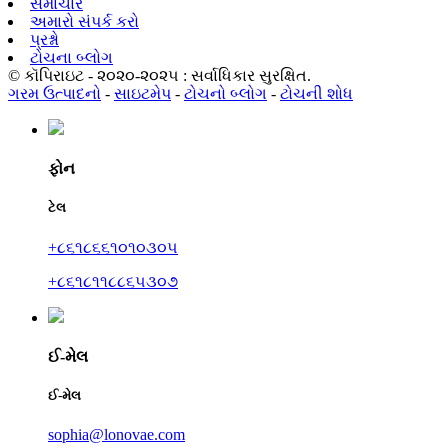
સમાચાર
અમારો સંપર્ક કરો
પ્રશ્નો
ટોચના બ્લોગ
© કૉપિરાઇટ - ૨૦૨૦-૨૦૨૫ : સર્વાધિકાર સુરક્ષિત.
ગરમ ઉત્પાદનો
-
સાઇટમેપ
-
ટોચનો બ્લોગ
-
ટોચની શોધ
ફોન
ટેલ
+૮૬૧૮૬૬૧૦૧૦૩૦૫
+૮૬૧૮૧૧૮૮૬૫૩૦૭
ઈ-મેલ
ઈ-મેલ
sophia@lonovae.com