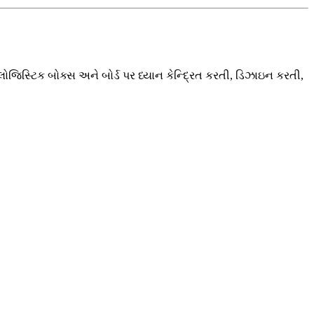
ોજિસ્ટિક બોક્સ અને બોર્ડ પર ધ્યાન કેન્દ્રિત કરતી, ડિઝાઇન કરતી,