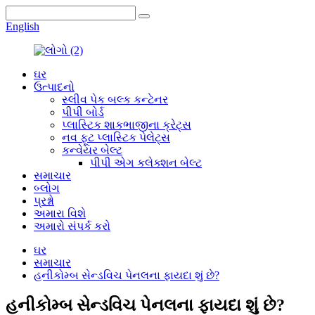
English
ઘર
ઉત્પાદનો
સ્લીવ પેક બલ્ક કન્ટેનર
પીપી બોર્ડ
પ્લાસ્ટિક શાકભાજીના ક્રેટ્સ
નવ ફૂટ પ્લાસ્ટિક પેલેટ્સ
કન્વેયર બેલ્ટ
પીપી એગ કલેક્શન બેલ્ટ
સમાચાર
બ્લોગ
પ્રશ્નો
અમારા વિશે
અમારો સંપર્ક કરો
ઘર
સમાચાર
હનીકોમ્બ સેન્ડવિચ પેનલના ફાયદા શું છે?
હનીકોમ્બ સેન્ડવિચ પેનલના ફાયદા શું છે?