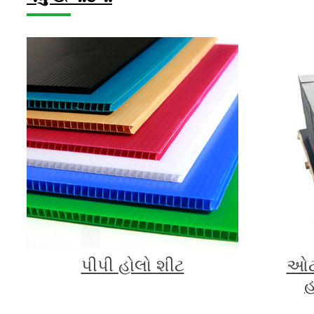
પીપી હોલો શીટ
ઓટો
હ