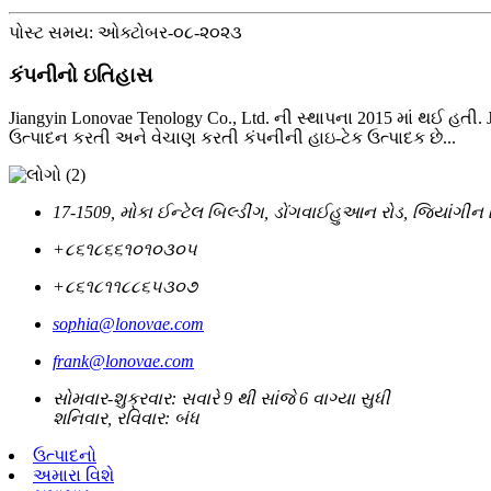
પોસ્ટ સમય: ઓક્ટોબર-૦૮-૨૦૨૩
કંપનીનો ઇતિહાસ
Jiangyin Lonovae Tenology Co., Ltd. ની સ્થાપના 2015 માં થઈ હતી
ઉત્પાદન કરતી અને વેચાણ કરતી કંપનીની હાઇ-ટેક ઉત્પાદક છે...
17-1509, મોકા ઈન્ટેલ બિલ્ડીંગ, ડોંગવાઈહુઆન રોડ, જિયાંગીન
+૮૬૧૮૬૬૧૦૧૦૩૦૫
+૮૬૧૮૧૧૮૮૬૫૩૦૭
sophia@lonovae.com
frank@lonovae.com
સોમવાર-શુક્રવાર: સવારે 9 થી સાંજે 6 વાગ્યા સુધી
શનિવાર, રવિવાર: બંધ
ઉત્પાદનો
અમારા વિશે