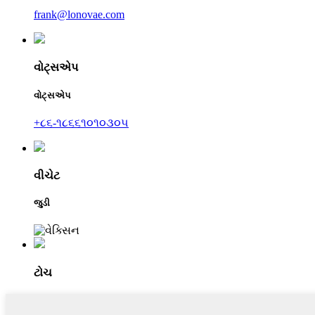
frank@lonovae.com
વોટ્સએપ
વોટ્સએપ
+૮૬-૧૮૬૬૧૦૧૦૩૦૫
વીચેટ
જુડી
ટોચ