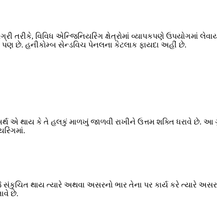
ી તરીકે, વિવિધ એન્જિનિયરિંગ ક્ષેત્રોમાં વ્યાપકપણે ઉપયોગમાં લેવ
 પણ છે. હનીકોમ્બ સેન્ડવિચ પેનલના કેટલાક ફાયદા અહીં છે.
્થ એ થાય કે તે હલકું માળખું જાળવી રાખીને ઉત્તમ શક્તિ ધરાવે છે. આ ગ
રિંગમાં.
સંકુચિત થાય ત્યારે અથવા અસરનો ભાર તેના પર કાર્ય કરે ત્યારે અસરકા
વે છે.