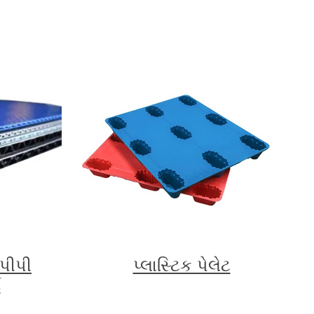
 પીપી
પ્લાસ્ટિક પેલેટ
ડ