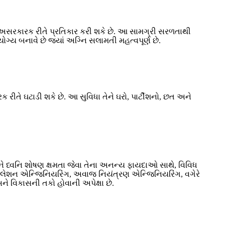
અસરકારક રીતે પ્રતિકાર કરી શકે છે. આ સામગ્રી સરળતાથી
ગ્ય બનાવે છે જ્યાં અગ્નિ સલામતી મહત્વપૂર્ણ છે.
 રીતે ઘટાડી શકે છે. આ સુવિધા તેને ઘરો, પાર્ટીશનો, છત અને
ને ધ્વનિ શોષણ ક્ષમતા જેવા તેના અનન્ય ફાયદાઓ સાથે, વિવિધ
્સ્યુલેશન એન્જિનિયરિંગ, અવાજ નિયંત્રણ એન્જિનિયરિંગ, વગેરે
અને વિકાસની તકો હોવાની અપેક્ષા છે.