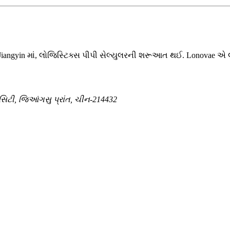
. Jiangyin માં, લોજિસ્ટિક્સ પીપી સેલ્યુલરની શરૂઆત થઈ. Lonovae એ લ
 સિટી, જિઆંગસુ પ્રાંત, ચીન-214432