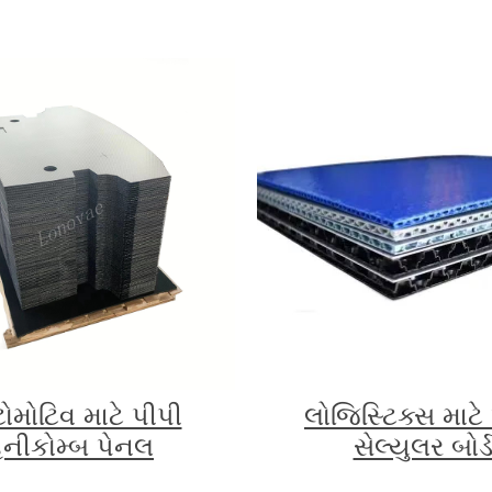
મોટિવ માટે પીપી
લોજિસ્ટિક્સ માટે
નીકોમ્બ પેનલ
સેલ્યુલર બોર્